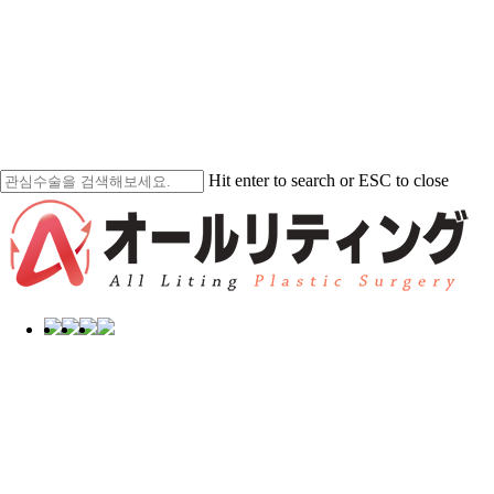
Skip
Men
to
main
content
Hit enter to search or ESC to close
Close
Search
Menu
Star
オールリティングスター