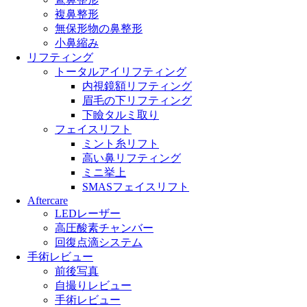
複鼻整形
無保形物の鼻整形
小鼻縮み
リフティング
トータルアイリフティング
内視鏡額リフティング
眉毛の下リフティング
下瞼タルミ取り
フェイスリフト
ミント糸リフト
高い鼻リフティング
ミニ挙上
SMASフェイスリフト
Aftercare
LEDレーザー
高圧酸素チャンバー
回復点滴システム
手術レビュー
前後写真
自撮りレビュー
手術レビュー