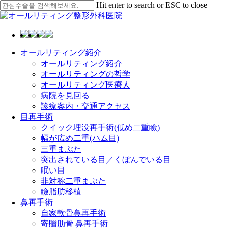
Skip
Hit enter to search or ESC to close
to
Close
main
Search
content
Menu
オールリティング紹介
オールリティング紹介
オールリティングの哲学
オールリティング医療人
病院を見回る
診療案内・交通アクセス
目再手術
クイック埋没再手術(低め二重瞼)
幅が広め二重(ハム目)
三重まぶた
突出されている目／くぼんでいる目
眠い目
非対称二重まぶた
瞼脂肪移植
鼻再手術
自家軟骨鼻再手術
寄贈肋骨 鼻再手術