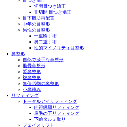
目つき矯正
切開目つき矯正
非切開 目つき矯正
目下脂肪再配置
中年の目整形
男性の目整形
一重瞼手術
奥二重手術
性的マイノリティ目整形
鼻整形
自然で派手な鼻整形
肋骨鼻整形
鷲鼻整形
複鼻整形
無保形物の鼻整形
小鼻縮み
リフティング
トータルアイリフティング
内視鏡額リフティング
眉毛の下リフティング
下瞼タルミ取り
フェイスリフト