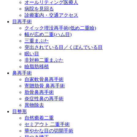
オールリティング医療人
病院を見回る
診療案内・交通アクセス
目再手術
クイック埋没再手術(低め二重瞼)
幅が広め二重(ハム目)
三重まぶた
突出されている目／くぼんでいる目
眠い目
非対称二重まぶた
瞼脂肪移植
鼻再手術
自家軟骨鼻再手術
寄贈肋骨 鼻再手術
肋骨鼻再手術
炎症性鼻の再手術
異物除去
目整形
自然癒着二重
セミアウト 二重手術
華やかな目の切開手術