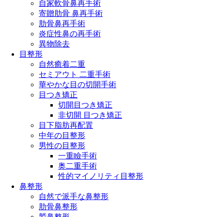
自家軟骨鼻再手術
寄贈肋骨 鼻再手術
肋骨鼻再手術
炎症性鼻の再手術
異物除去
目整形
自然癒着二重
セミアウト 二重手術
華やかな目の切開手術
目つき矯正
切開目つき矯正
非切開 目つき矯正
目下脂肪再配置
中年の目整形
男性の目整形
一重瞼手術
奥二重手術
性的マイノリティ目整形
鼻整形
自然で派手な鼻整形
肋骨鼻整形
鷲鼻整形