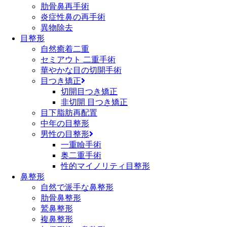
肋骨鼻再手術
炎症性鼻の再手術
異物除去
目整形
自然癒着二重
セミアウト 二重手術
華やかな目の切開手術
目つき矯正
切開目つき矯正
非切開 目つき矯正
目下脂肪再配置
中年の目整形
男性の目整形
一重瞼手術
奥二重手術
性的マイノリティ目整形
鼻整形
自然で派手な鼻整形
肋骨鼻整形
鷲鼻整形
複鼻整形