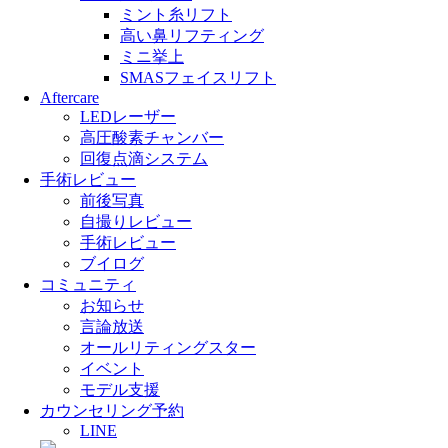
ミント糸リフト
高い鼻リフティング
ミニ挙上
SMASフェイスリフト
Aftercare
LEDレーザー
高圧酸素チャンバー
回復点滴システム
手術レビュー
前後写真
自撮りレビュー
手術レビュー
ブイログ
コミュニティ
お知らせ
言論放送
オールリティングスター
イベント
モデル支援
カウンセリング予約
LINE