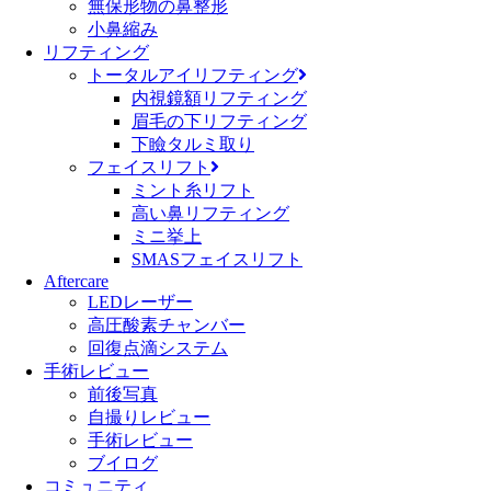
無保形物の鼻整形
小鼻縮み
リフティング
トータルアイリフティング
内視鏡額リフティング
眉毛の下リフティング
下瞼タルミ取り
フェイスリフト
ミント糸リフト
高い鼻リフティング
ミニ挙上
SMASフェイスリフト
Aftercare
LEDレーザー
高圧酸素チャンバー
回復点滴システム
手術レビュー
前後写真
自撮りレビュー
手術レビュー
ブイログ
コミュニティ