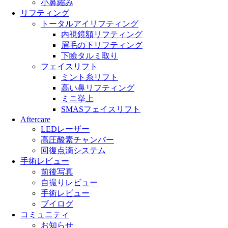
小鼻縮み
リフティング
トータルアイリフティング
内視鏡額リフティング
眉毛の下リフティング
下瞼タルミ取り
フェイスリフト
ミント糸リフト
高い鼻リフティング
ミニ挙上
SMASフェイスリフト
Aftercare
LEDレーザー
高圧酸素チャンバー
回復点滴システム
手術レビュー
前後写真
自撮りレビュー
手術レビュー
ブイログ
コミュニティ
お知らせ