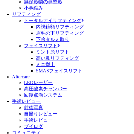
無保形物の鼻整形
小鼻縮み
リフティング
トータルアイリフティング
内視鏡額リフティング
眉毛の下リフティング
下瞼タルミ取り
フェイスリフト
ミント糸リフト
高い鼻リフティング
ミニ挙上
SMASフェイスリフト
Aftercare
LEDレーザー
高圧酸素チャンバー
回復点滴システム
手術レビュー
前後写真
自撮りレビュー
手術レビュー
ブイログ
コミュニティ