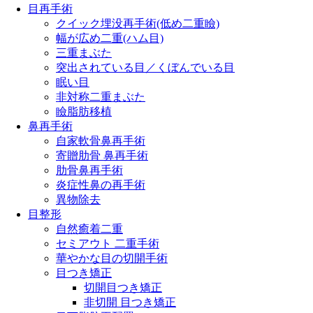
目再手術
クイック埋没再手術(低め二重瞼)
幅が広め二重(ハム目)
三重まぶた
突出されている目／くぼんでいる目
眠い目
非対称二重まぶた
瞼脂肪移植
鼻再手術
自家軟骨鼻再手術
寄贈肋骨 鼻再手術
肋骨鼻再手術
炎症性鼻の再手術
異物除去
目整形
自然癒着二重
セミアウト 二重手術
華やかな目の切開手術
目つき矯正
切開目つき矯正
非切開 目つき矯正