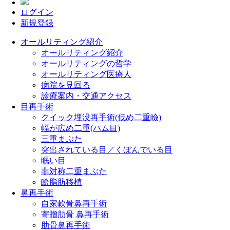
ログイン
新規登録
オールリティング紹介
オールリティング紹介
オールリティングの哲学
オールリティング医療人
病院を見回る
診療案内・交通アクセス
目再手術
クイック埋没再手術(低め二重瞼)
幅が広め二重(ハム目)
三重まぶた
突出されている目／くぼんでいる目
眠い目
非対称二重まぶた
瞼脂肪移植
鼻再手術
自家軟骨鼻再手術
寄贈肋骨 鼻再手術
肋骨鼻再手術