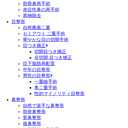
肋骨鼻再手術
炎症性鼻の再手術
異物除去
目整形
自然癒着二重
セミアウト 二重手術
華やかな目の切開手術
目つき矯正
切開目つき矯正
非切開 目つき矯正
目下脂肪再配置
中年の目整形
男性の目整形
一重瞼手術
奥二重手術
性的マイノリティ目整形
鼻整形
自然で派手な鼻整形
肋骨鼻整形
鷲鼻整形
複鼻整形