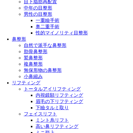
目下脂肪再配置
中年の目整形
男性の目整形
一重瞼手術
奥二重手術
性的マイノリティ目整形
鼻整形
自然で派手な鼻整形
肋骨鼻整形
鷲鼻整形
複鼻整形
無保形物の鼻整形
小鼻縮み
リフティング
トータルアイリフティング
内視鏡額リフティング
眉毛の下リフティング
下瞼タルミ取り
フェイスリフト
ミント糸リフト
高い鼻リフティング
ミニ挙上