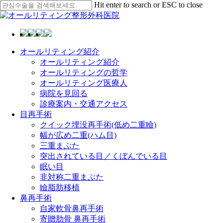
Skip
Hit enter to search or ESC to close
to
Close
main
Search
content
Menu
オールリティング紹介
オールリティング紹介
オールリティングの哲学
オールリティング医療人
病院を見回る
診療案内・交通アクセス
目再手術
クイック埋没再手術(低め二重瞼)
幅が広め二重(ハム目)
三重まぶた
突出されている目／くぼんでいる目
眠い目
非対称二重まぶた
瞼脂肪移植
鼻再手術
自家軟骨鼻再手術
寄贈肋骨 鼻再手術