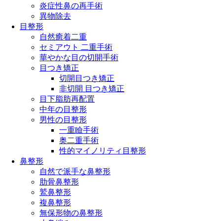
炎症性鼻の再手術
異物除去
目整形
自然癒着二重
セミアウト 二重手術
華やかな目の切開手術
目つき矯正
切開目つき矯正
非切開 目つき矯正
目下脂肪再配置
中年の目整形
男性の目整形
一重瞼手術
奥二重手術
性的マイノリティ目整形
鼻整形
自然で派手な鼻整形
肋骨鼻整形
鷲鼻整形
複鼻整形
無保形物の鼻整形