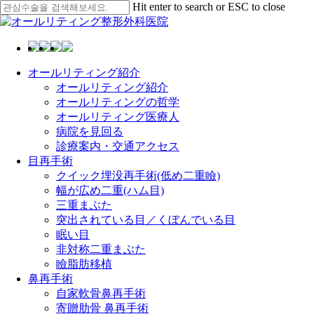
Skip
Hit enter to search or ESC to close
to
Close
main
Search
content
Menu
オールリティング紹介
オールリティング紹介
オールリティングの哲学
オールリティング医療人
病院を見回る
診療案内・交通アクセス
目再手術
クイック埋没再手術(低め二重瞼)
幅が広め二重(ハム目)
三重まぶた
突出されている目／くぼんでいる目
眠い目
非対称二重まぶた
瞼脂肪移植
鼻再手術
自家軟骨鼻再手術
寄贈肋骨 鼻再手術