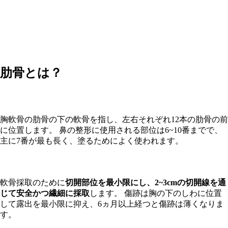
肋骨とは？
胸軟骨の肋骨の下の軟骨を指し、左右それぞれ12本の肋骨の前
に位置します。 鼻の整形に使用される部位は6~10番までで、
主に7番が最も長く、塗るためによく使われます。
軟骨採取のために
切開部位を最小限にし、2~3cmの切開線を通
じて安全かつ繊細に採取
します。 傷跡は胸の下のしわに位置
して露出を最小限に抑え、6ヵ月以上経つと傷跡は薄くなりま
す。