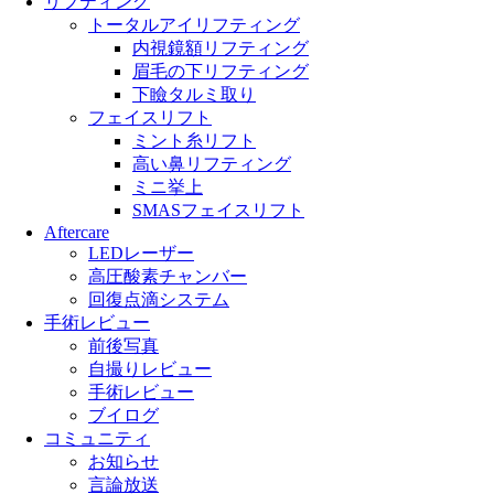
リフティング
トータルアイリフティング
内視鏡額リフティング
眉毛の下リフティング
下瞼タルミ取り
フェイスリフト
ミント糸リフト
高い鼻リフティング
ミニ挙上
SMASフェイスリフト
Aftercare
LEDレーザー
高圧酸素チャンバー
回復点滴システム
手術レビュー
前後写真
自撮りレビュー
手術レビュー
ブイログ
コミュニティ
お知らせ
言論放送