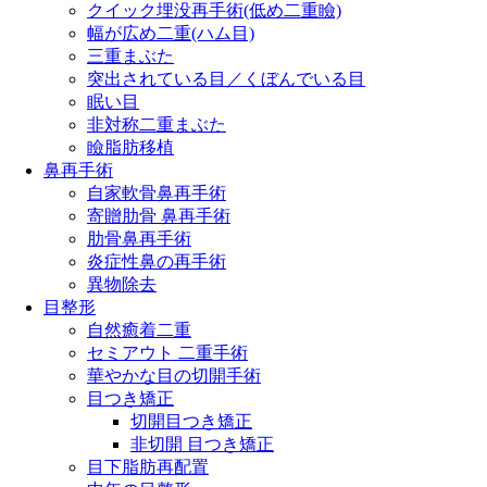
クイック埋没再手術(低め二重瞼)
幅が広め二重(ハム目)
三重まぶた
突出されている目／くぼんでいる目
眠い目
非対称二重まぶた
瞼脂肪移植
鼻再手術
自家軟骨鼻再手術
寄贈肋骨 鼻再手術
肋骨鼻再手術
炎症性鼻の再手術
異物除去
目整形
自然癒着二重
セミアウト 二重手術
華やかな目の切開手術
目つき矯正
切開目つき矯正
非切開 目つき矯正
目下脂肪再配置