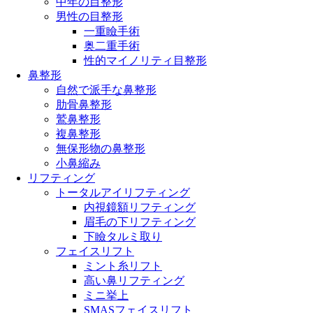
中年の目整形
男性の目整形
一重瞼手術
奥二重手術
性的マイノリティ目整形
鼻整形
自然で派手な鼻整形
肋骨鼻整形
鷲鼻整形
複鼻整形
無保形物の鼻整形
小鼻縮み
リフティング
トータルアイリフティング
内視鏡額リフティング
眉毛の下リフティング
下瞼タルミ取り
フェイスリフト
ミント糸リフト
高い鼻リフティング
ミニ挙上
SMASフェイスリフト