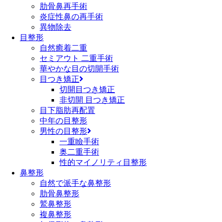
肋骨鼻再手術
炎症性鼻の再手術
異物除去
目整形
自然癒着二重
セミアウト 二重手術
華やかな目の切開手術
目つき矯正
切開目つき矯正
非切開 目つき矯正
目下脂肪再配置
中年の目整形
男性の目整形
一重瞼手術
奥二重手術
性的マイノリティ目整形
鼻整形
自然で派手な鼻整形
肋骨鼻整形
鷲鼻整形
複鼻整形