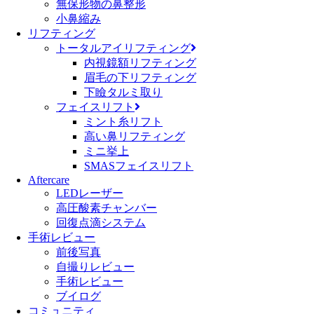
無保形物の鼻整形
小鼻縮み
リフティング
トータルアイリフティング
内視鏡額リフティング
眉毛の下リフティング
下瞼タルミ取り
フェイスリフト
ミント糸リフト
高い鼻リフティング
ミニ挙上
SMASフェイスリフト
Aftercare
LEDレーザー
高圧酸素チャンバー
回復点滴システム
手術レビュー
前後写真
自撮りレビュー
手術レビュー
ブイログ
コミュニティ