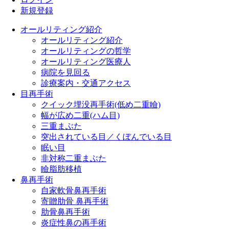
新規登録
オールリティング紹介
オールリティング紹介
オールリティングの哲学
オールリティング医療人
病院を見回る
診療案内・交通アクセス
目再手術
クイック埋没再手術(低め二重瞼)
幅が広め二重(ハム目)
三重まぶた
突出されている目／くぼんでいる目
眠い目
非対称二重まぶた
瞼脂肪移植
鼻再手術
自家軟骨鼻再手術
寄贈肋骨 鼻再手術
肋骨鼻再手術
炎症性鼻の再手術