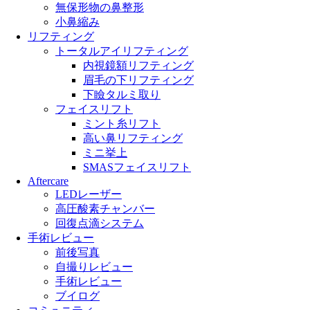
無保形物の鼻整形
小鼻縮み
リフティング
トータルアイリフティング
内視鏡額リフティング
眉毛の下リフティング
下瞼タルミ取り
フェイスリフト
ミント糸リフト
高い鼻リフティング
ミニ挙上
SMASフェイスリフト
Aftercare
LEDレーザー
高圧酸素チャンバー
回復点滴システム
手術レビュー
前後写真
自撮りレビュー
手術レビュー
ブイログ