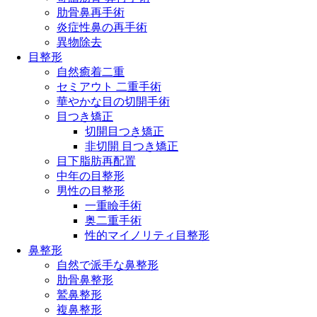
肋骨鼻再手術
炎症性鼻の再手術
異物除去
目整形
自然癒着二重
セミアウト 二重手術
華やかな目の切開手術
目つき矯正
切開目つき矯正
非切開 目つき矯正
目下脂肪再配置
中年の目整形
男性の目整形
一重瞼手術
奥二重手術
性的マイノリティ目整形
鼻整形
自然で派手な鼻整形
肋骨鼻整形
鷲鼻整形
複鼻整形