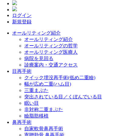
ログイン
新規登録
オールリティング紹介
オールリティング紹介
オールリティングの哲学
オールリティング医療人
病院を見回る
診療案内・交通アクセス
目再手術
クイック埋没再手術(低め二重瞼)
幅が広め二重(ハム目)
三重まぶた
突出されている目／くぼんでいる目
眠い目
非対称二重まぶた
瞼脂肪移植
鼻再手術
自家軟骨鼻再手術
寄贈肋骨 鼻再手術