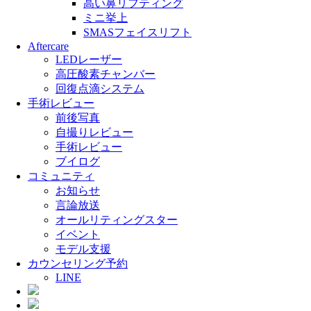
高い鼻リフティング
ミニ挙上
SMASフェイスリフト
Aftercare
LEDレーザー
高圧酸素チャンバー
回復点滴システム
手術レビュー
前後写真
自撮りレビュー
手術レビュー
ブイログ
コミュニティ
お知らせ
言論放送
オールリティングスター
イベント
モデル支援
カウンセリング予約
LINE