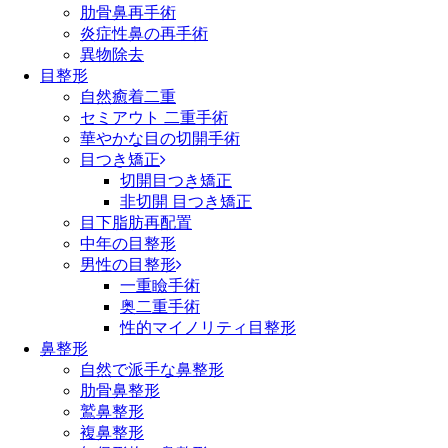
肋骨鼻再手術
炎症性鼻の再手術
異物除去
目整形
自然癒着二重
セミアウト 二重手術
華やかな目の切開手術
目つき矯正
切開目つき矯正
非切開 目つき矯正
目下脂肪再配置
中年の目整形
男性の目整形
一重瞼手術
奥二重手術
性的マイノリティ目整形
鼻整形
自然で派手な鼻整形
肋骨鼻整形
鷲鼻整形
複鼻整形