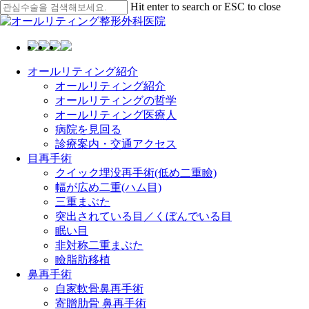
Skip
Hit enter to search or ESC to close
to
Close
main
Search
content
Menu
オールリティング紹介
オールリティング紹介
オールリティングの哲学
オールリティング医療人
病院を見回る
診療案内・交通アクセス
目再手術
クイック埋没再手術(低め二重瞼)
幅が広め二重(ハム目)
三重まぶた
突出されている目／くぼんでいる目
眠い目
非対称二重まぶた
瞼脂肪移植
鼻再手術
自家軟骨鼻再手術
寄贈肋骨 鼻再手術