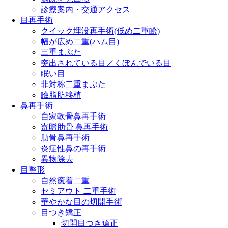
診療案内・交通アクセス
目再手術
クイック埋没再手術(低め二重瞼)
幅が広め二重(ハム目)
三重まぶた
突出されている目／くぼんでいる目
眠い目
非対称二重まぶた
瞼脂肪移植
鼻再手術
自家軟骨鼻再手術
寄贈肋骨 鼻再手術
肋骨鼻再手術
炎症性鼻の再手術
異物除去
目整形
自然癒着二重
セミアウト 二重手術
華やかな目の切開手術
目つき矯正
切開目つき矯正