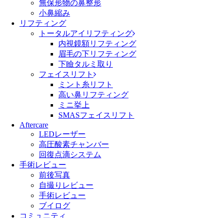
無保形物の鼻整形
小鼻縮み
リフティング
トータルアイリフティング
内視鏡額リフティング
眉毛の下リフティング
下瞼タルミ取り
フェイスリフト
ミント糸リフト
高い鼻リフティング
ミニ挙上
SMASフェイスリフト
Aftercare
LEDレーザー
高圧酸素チャンバー
回復点滴システム
手術レビュー
前後写真
自撮りレビュー
手術レビュー
ブイログ
コミュニティ