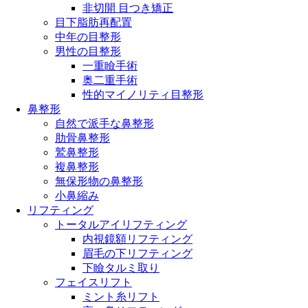
非切開 目つき矯正
目下脂肪再配置
中年の目整形
男性の目整形
一重瞼手術
奥二重手術
性的マイノリティ目整形
鼻整形
自然で派手な鼻整形
肋骨鼻整形
鷲鼻整形
複鼻整形
無保形物の鼻整形
小鼻縮み
リフティング
トータルアイリフティング
内視鏡額リフティング
眉毛の下リフティング
下瞼タルミ取り
フェイスリフト
ミント糸リフト