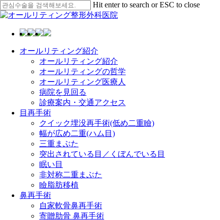
Skip
Hit enter to search or ESC to close
to
Close
main
Search
content
Menu
オールリティング紹介
オールリティング紹介
オールリティングの哲学
オールリティング医療人
病院を見回る
診療案内・交通アクセス
目再手術
クイック埋没再手術(低め二重瞼)
幅が広め二重(ハム目)
三重まぶた
突出されている目／くぼんでいる目
眠い目
非対称二重まぶた
瞼脂肪移植
鼻再手術
自家軟骨鼻再手術
寄贈肋骨 鼻再手術