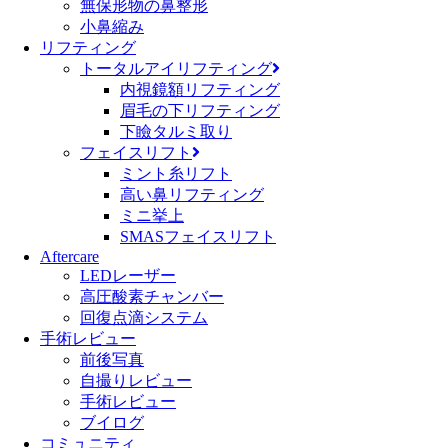
無保形物の鼻整形
小鼻縮み
リフティング
トータルアイリフティング
内視鏡額リフティング
眉毛の下リフティング
下瞼タルミ取り
フェイスリフト
ミント糸リフト
高い鼻リフティング
ミニ挙上
SMASフェイスリフト
Aftercare
LEDレーザー
高圧酸素チャンバー
回復点滴システム
手術レビュー
前後写真
自撮りレビュー
手術レビュー
ブイログ
コミュニティ