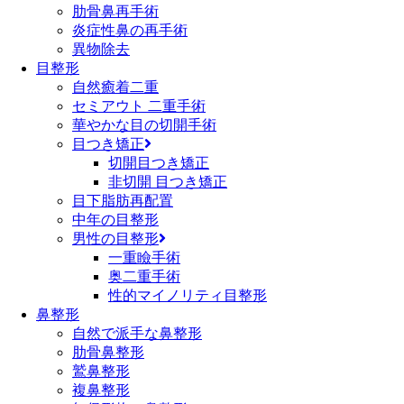
肋骨鼻再手術
炎症性鼻の再手術
異物除去
目整形
自然癒着二重
セミアウト 二重手術
華やかな目の切開手術
目つき矯正
切開目つき矯正
非切開 目つき矯正
目下脂肪再配置
中年の目整形
男性の目整形
一重瞼手術
奥二重手術
性的マイノリティ目整形
鼻整形
自然で派手な鼻整形
肋骨鼻整形
鷲鼻整形
複鼻整形